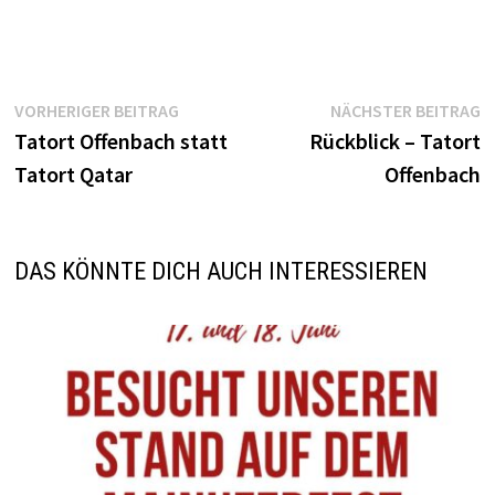
Beitragsnavigation
Vorheriger
N
VORHERIGER BEITRAG
NÄCHSTER BEITRAG
Beitrag:
B
Tatort Offenbach statt
Rückblick – Tatort
Tatort Qatar
Offenbach
DAS KÖNNTE DICH AUCH INTERESSIEREN